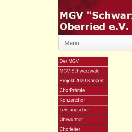
Menu
Der MGV
MGV Schwarzwald
Projekt 2020 Konzert
ChorPrämie
Konzertchor
Leistungschor
Ohrwürmer
Chorleiter