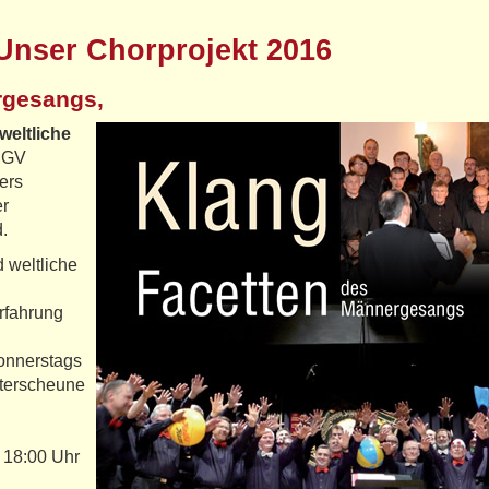
Unser Chorprojekt 2016
rgesangs,
weltliche
 MGV
ers
er
.
d weltliche
rfahrung
donnerstags
sterscheune
 18:00 Uhr