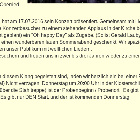
 Oberried
at am 17.07.2016 sein Konzert präsentiert. Gemeinsam mit He
ie Konzertbesucher zu einem stehenden Applaus in der Kirche b
cht geplant) ein "Oh happy Day" als Zugabe. (Solist Gerald Lau
us einen wunderbaren lauen Sommerabend geschenkt. Wir spazie
ten unser Publikum mit weltlichen Liedern.
suchern und freuen uns in zwei bis drei Jahren wieder zu eine
 diesem Klang begeistert sind, laden wir herzlich ein bei einer
l) Nicht verzagen, Donnerstag um 20:00 Uhr in der Klosterschi
über die Stahltreppe) ist der Probenbeginn / Probenort. Es gibt
 Es gibt nur DEN Start, und der ist kommenden Donnerstag.