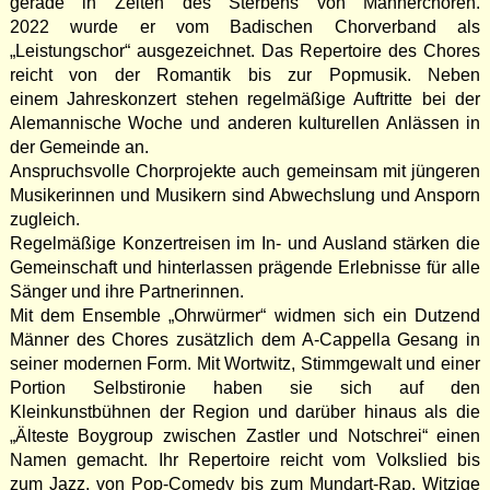
gerade in Zeiten des Sterbens von Männerchören.
2022 wurde er vom Badischen Chorverband als
„Leistungschor“ ausgezeichnet. Das Repertoire des Chores
reicht von der Romantik bis zur Popmusik. Neben
einem Jahreskonzert stehen regelmäßige Auftritte bei der
Alemannische Woche und anderen kulturellen Anlässen in
der Gemeinde an.
Anspruchsvolle Chorprojekte auch gemeinsam mit jüngeren
Musikerinnen und Musikern sind Abwechslung und Ansporn
zugleich.
Regelmäßige Konzertreisen im In- und Ausland stärken die
Gemeinschaft und hinterlassen prägende Erlebnisse für alle
Sänger und ihre Partnerinnen.
Mit dem Ensemble „Ohrwürmer“ widmen sich ein Dutzend
Männer des Chores zusätzlich dem A-Cappella Gesang in
seiner modernen Form. Mit Wortwitz, Stimmgewalt und einer
Portion Selbstironie haben sie sich auf den
Kleinkunstbühnen der Region und darüber hinaus als die
„Älteste Boygroup zwischen Zastler und Notschrei“ einen
Namen gemacht. Ihr Repertoire reicht vom Volkslied bis
zum Jazz, von Pop-Comedy bis zum Mundart-Rap. Witzige