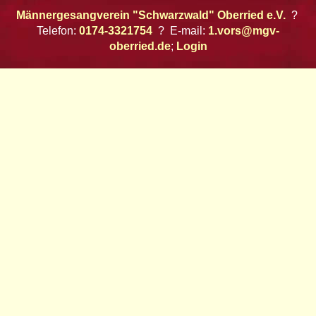
Männergesangverein "Schwarzwald" Oberried e.V.
?
Telefon:
0174-3321754
? E-mail:
1.vors@mgv-
oberried.de
;
Login